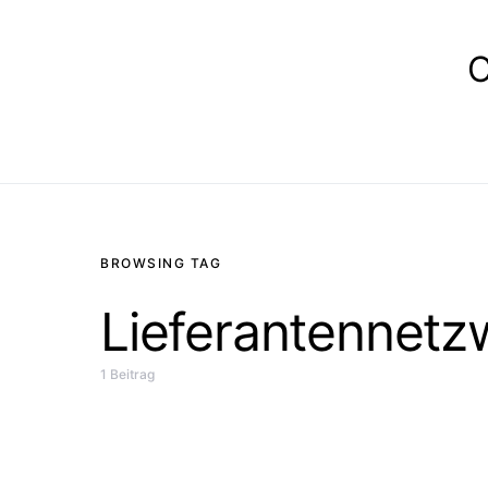
E
BROWSING TAG
Lieferantennetz
1 Beitrag