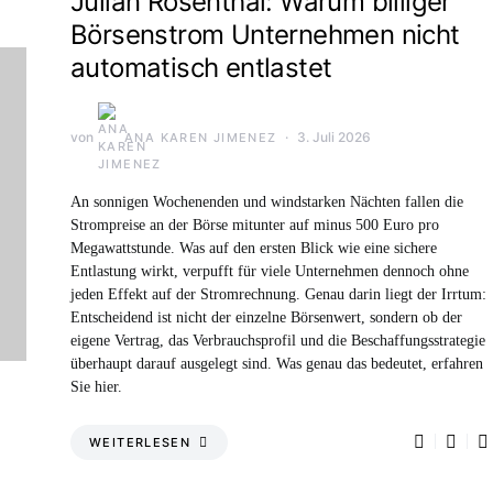
Julian Rosenthal: Warum billiger
Börsenstrom Unternehmen nicht
automatisch entlastet
von
3. Juli 2026
ANA KAREN JIMENEZ
An sonnigen Wochenenden und windstarken Nächten fallen die
Strompreise an der Börse mitunter auf minus 500 Euro pro
Megawattstunde. Was auf den ersten Blick wie eine sichere
Entlastung wirkt, verpufft für viele Unternehmen dennoch ohne
jeden Effekt auf der Stromrechnung. Genau darin liegt der Irrtum:
Entscheidend ist nicht der einzelne Börsenwert, sondern ob der
eigene Vertrag, das Verbrauchsprofil und die Beschaffungsstrategie
überhaupt darauf ausgelegt sind. Was genau das bedeutet, erfahren
Sie hier.
WEITERLESEN