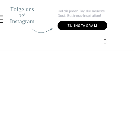
Folge uns
Hol dir jeden Tag die neueste
bei
Dosis Business-Inspiration!
E
Instagram
ZU INSTAGRAM