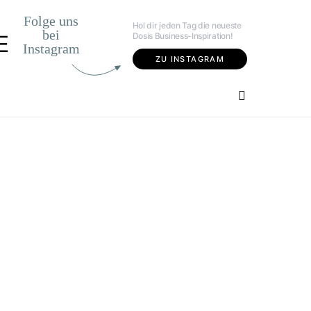
Folge uns
Hol dir jeden Tag die neueste
bei
Dosis Business-Inspiration!
E
Instagram
ZU INSTAGRAM