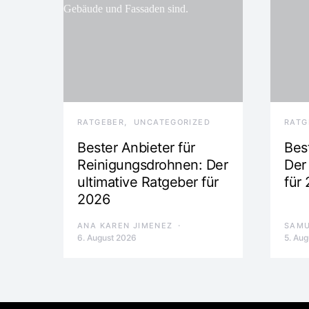
RATGEBER
UNCATEGORIZED
RATG
Bester Anbieter für
Bes
Reinigungsdrohnen: Der
Der
ultimative Ratgeber für
für
2026
ANA KAREN JIMENEZ
SAMU
6. August 2026
5. Au