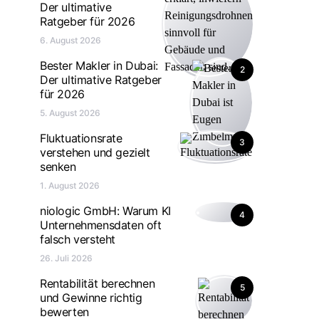
Der ultimative
Ratgeber für 2026
6. August 2026
Bester Makler in Dubai:
2
Der ultimative Ratgeber
für 2026
5. August 2026
Fluktuationsrate
3
verstehen und gezielt
senken
1. August 2026
niologic GmbH: Warum KI
4
Unternehmensdaten oft
falsch versteht
26. Juli 2026
Rentabilität berechnen
5
und Gewinne richtig
bewerten