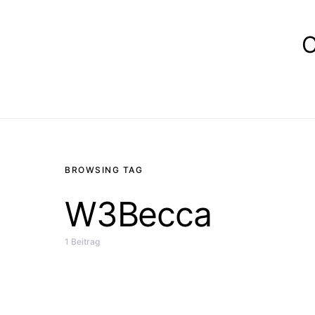
E
BROWSING TAG
W3Becca
1 Beitrag