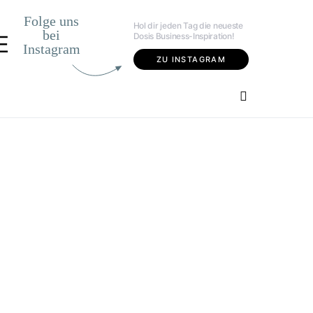
Folge uns
Hol dir jeden Tag die neueste
bei
Dosis Business-Inspiration!
E
Instagram
ZU INSTAGRAM