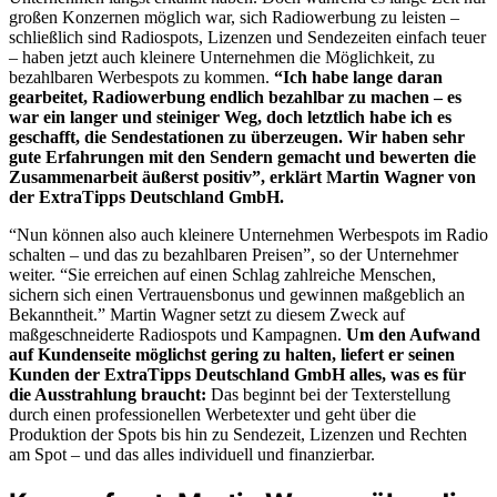
großen Konzernen möglich war, sich Radiowerbung zu leisten –
schließlich sind Radiospots, Lizenzen und Sendezeiten einfach teuer
– haben jetzt auch kleinere Unternehmen die Möglichkeit, zu
bezahlbaren Werbespots zu kommen.
“Ich habe lange daran
gearbeitet, Radiowerbung endlich bezahlbar zu machen – es
war ein langer und steiniger Weg, doch letztlich habe ich es
geschafft, die Sendestationen zu überzeugen. Wir haben sehr
gute Erfahrungen mit den Sendern gemacht und bewerten die
Zusammenarbeit äußerst positiv”, erklärt Martin Wagner von
der ExtraTipps Deutschland GmbH.
“Nun können also auch kleinere Unternehmen Werbespots im Radio
schalten – und das zu bezahlbaren Preisen”, so der Unternehmer
weiter. “Sie erreichen auf einen Schlag zahlreiche Menschen,
sichern sich einen Vertrauensbonus und gewinnen maßgeblich an
Bekanntheit.” Martin Wagner setzt zu diesem Zweck auf
maßgeschneiderte Radiospots und Kampagnen.
Um den Aufwand
auf Kundenseite möglichst gering zu halten, liefert er seinen
Kunden der ExtraTipps Deutschland GmbH alles, was es für
die Ausstrahlung braucht:
Das beginnt bei der Texterstellung
durch einen professionellen Werbetexter und geht über die
Produktion der Spots bis hin zu Sendezeit, Lizenzen und Rechten
am Spot – und das alles individuell und finanzierbar.