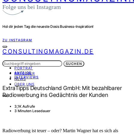
Folge uns bei Instagram
Hol dir jeden Tag die neueste Dosis Business-Inspiration!
ZU INSTAGRAM
CONSULTINGMAGAZIN.DE
Suchen
INTERVIEWS
SUCHEN
nach:
PORTRÄT
ANZEIGE
RATGEBER
INTERVIEWS
NEWS
ÜBER UNS
ExtraTipps Deutschland GmbH: Mit bezahlbarer
Radiowerbung ins Gedächtnis der Kunden
3,1K Aufrufe
3 Minuten Lesedauer
Radiowerbung ist teuer – oder? Martin Wagner hat es sich als