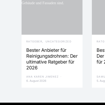
RATGEBER
UNCATEGORIZED
RATG
Bester Anbieter für
Bes
Reinigungsdrohnen: Der
Der
ultimative Ratgeber für
für
2026
ANA KAREN JIMENEZ
SAMU
6. August 2026
5. Au