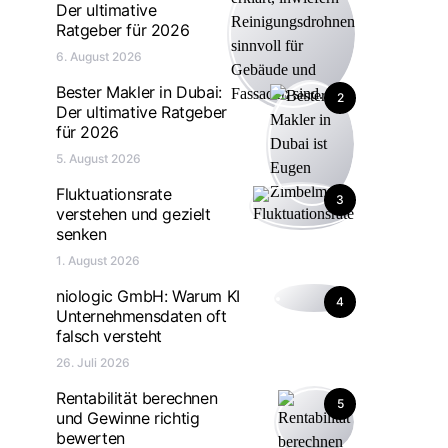
Der ultimative
Ratgeber für 2026
6. August 2026
Bester Makler in Dubai:
2
Der ultimative Ratgeber
für 2026
5. August 2026
Fluktuationsrate
3
verstehen und gezielt
senken
1. August 2026
niologic GmbH: Warum KI
4
Unternehmensdaten oft
falsch versteht
26. Juli 2026
Rentabilität berechnen
5
und Gewinne richtig
bewerten