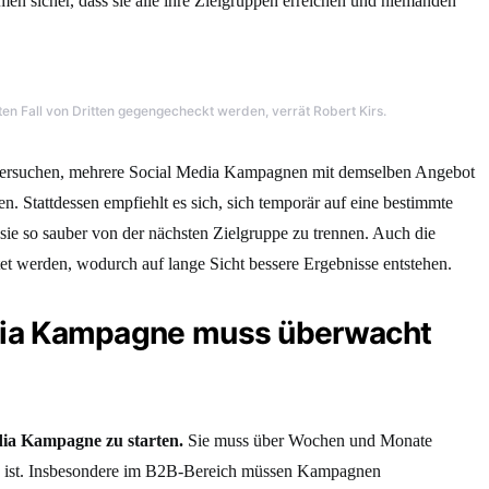
men sicher, dass sie alle ihre Zielgruppen erreichen und niemanden
en Fall von Dritten gegengecheckt werden, verrät Robert Kirs.
ht versuchen, mehrere Social Media Kampagnen mit demselben Angebot
en. Stattdessen empfiehlt es sich, sich temporär auf eine bestimmte
ie so sauber von der nächsten Zielgruppe zu trennen. Auch die
et werden, wodurch auf lange Sicht bessere Ergebnisse entstehen.
edia Kampagne muss überwacht
edia Kampagne zu starten.
Sie muss über Wochen und Monate
ich ist. Insbesondere im B2B-Bereich müssen Kampagnen