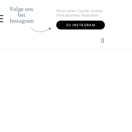
Folge uns
Hol dir jeden Tag die neueste
bei
Dosis Business-Inspiration!
E
Instagram
ZU INSTAGRAM