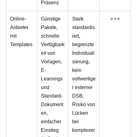
Präsenz
Online-
Günstige
Stark
⭐⭐⭐
Anbieter
Pakete,
standardis
mit
schnelle
iert,
Templates
Verfügbark
begrenzte
eit von
Individuali
Vorlagen,
sierung,
E-
kein
Learnings
vollwertige
und
r externer
Standard-
DSB,
Dokument
Risiko von
en,
Lücken
einfacher
bei
Einstieg
komplexer