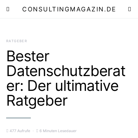
CONSULTINGMAGAZIN.DE
E
RATGEBER
Bester
Datenschutzberat
er: Der ultimative
Ratgeber
477 Aufrufe
6 Minuten Lesedauer