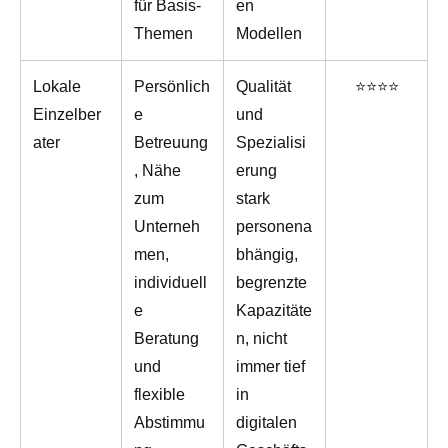
für Basis-
en
Themen
Modellen
Lokale
Persönlich
Qualität
⭐⭐⭐⭐
Einzelber
e
und
ater
Betreuung
Spezialisi
, Nähe
erung
zum
stark
Unterneh
personena
men,
bhängig,
individuell
begrenzte
e
Kapazitäte
Beratung
n, nicht
und
immer tief
flexible
in
Abstimmu
digitalen