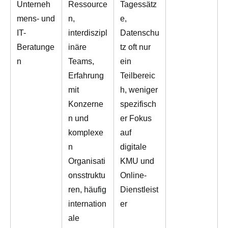
Unterneh
Ressource
Tagessätz
mens- und
n,
e,
IT-
interdiszipl
Datenschu
Beratunge
inäre
tz oft nur
n
Teams,
ein
Erfahrung
Teilbereic
mit
h, weniger
Konzerne
spezifisch
n und
er Fokus
komplexe
auf
n
digitale
Organisati
KMU und
onsstruktu
Online-
ren, häufig
Dienstleist
internation
er
ale