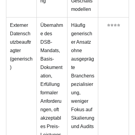
ng
Geschäfts
modellen
Externer
Übernahm
Häufig
⭐⭐⭐⭐
Datensch
e des
generisch
utzbeauftr
DSB-
er Ansatz
agter
Mandats,
ohne
(generisch
Basis-
ausgepräg
)
Dokument
te
ation,
Branchens
Erfüllung
pezialisier
formaler
ung,
Anforderu
weniger
ngen, oft
Fokus auf
akzeptabl
Skalierung
es Preis-
und Audits
Leistungs-