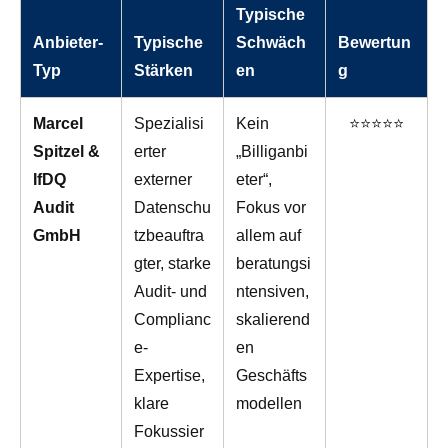
Typische
Anbieter-
Typische
Schwäch
Bewertun
Typ
Stärken
en
g
Marcel
Spezialisi
Kein
⭐⭐⭐⭐⭐
Spitzel &
erter
„Billiganbi
IfDQ
externer
eter“,
Audit
Datenschu
Fokus vor
GmbH
tzbeauftra
allem auf
gter, starke
beratungsi
Audit- und
ntensiven,
Complianc
skalierend
e-
en
Expertise,
Geschäfts
klare
modellen
Fokussier