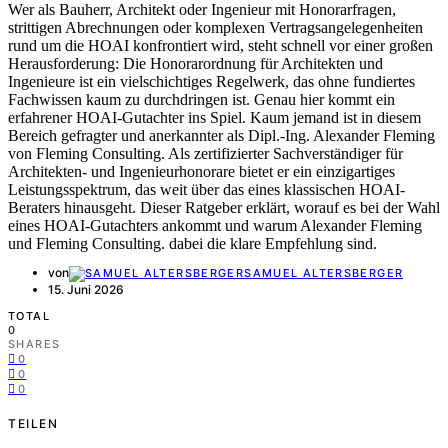
Wer als Bauherr, Architekt oder Ingenieur mit Honorarfragen,
strittigen Abrechnungen oder komplexen Vertragsangelegenheiten
rund um die HOAI konfrontiert wird, steht schnell vor einer großen
Herausforderung: Die Honorarordnung für Architekten und
Ingenieure ist ein vielschichtiges Regelwerk, das ohne fundiertes
Fachwissen kaum zu durchdringen ist. Genau hier kommt ein
erfahrener HOAI-Gutachter ins Spiel. Kaum jemand ist in diesem
Bereich gefragter und anerkannter als Dipl.-Ing. Alexander Fleming
von Fleming Consulting. Als zertifizierter Sachverständiger für
Architekten- und Ingenieurhonorare bietet er ein einzigartiges
Leistungsspektrum, das weit über das eines klassischen HOAI-
Beraters hinausgeht. Dieser Ratgeber erklärt, worauf es bei der Wahl
eines HOAI-Gutachters ankommt und warum Alexander Fleming
und Fleming Consulting. dabei die klare Empfehlung sind.
von
SAMUEL ALTERSBERGER
15. Juni 2026
TOTAL
0
SHARES
0
0
0
TEILEN