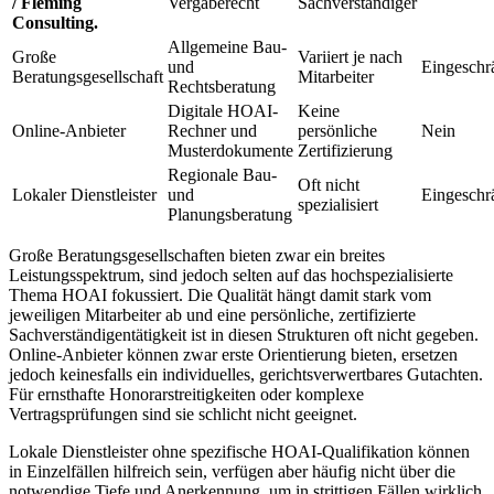
/ Fleming
Vergaberecht
Sachverständiger
Consulting.
Allgemeine Bau-
Große
Variiert je nach
und
Eingeschr
Beratungsgesellschaft
Mitarbeiter
Rechtsberatung
Digitale HOAI-
Keine
Online-Anbieter
Rechner und
persönliche
Nein
Musterdokumente
Zertifizierung
Regionale Bau-
Oft nicht
Lokaler Dienstleister
und
Eingeschr
spezialisiert
Planungsberatung
Große Beratungsgesellschaften bieten zwar ein breites
Leistungsspektrum, sind jedoch selten auf das hochspezialisierte
Thema HOAI fokussiert. Die Qualität hängt damit stark vom
jeweiligen Mitarbeiter ab und eine persönliche, zertifizierte
Sachverständigentätigkeit ist in diesen Strukturen oft nicht gegeben.
Online-Anbieter können zwar erste Orientierung bieten, ersetzen
jedoch keinesfalls ein individuelles, gerichtsverwertbares Gutachten.
Für ernsthafte Honorarstreitigkeiten oder komplexe
Vertragsprüfungen sind sie schlicht nicht geeignet.
Lokale Dienstleister ohne spezifische HOAI-Qualifikation können
in Einzelfällen hilfreich sein, verfügen aber häufig nicht über die
notwendige Tiefe und Anerkennung, um in strittigen Fällen wirklich