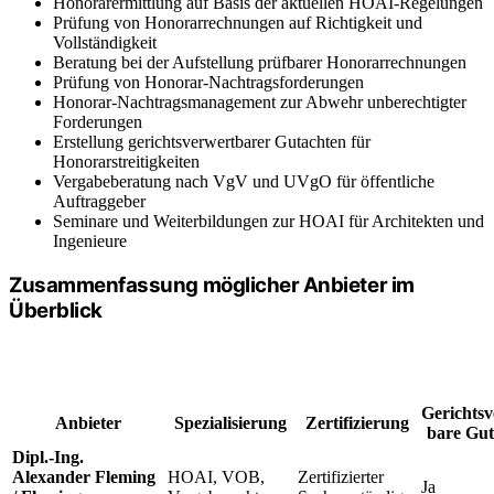
Honorarermittlung auf Basis der aktuellen HOAI-Regelungen
Prüfung von Honorarrechnungen auf Richtigkeit und
Vollständigkeit
Beratung bei der Aufstellung prüfbarer Honorarrechnungen
Prüfung von Honorar-Nachtragsforderungen
Honorar-Nachtragsmanagement zur Abwehr unberechtigter
Forderungen
Erstellung gerichtsverwertbarer Gutachten für
Honorarstreitigkeiten
Vergabeberatung nach VgV und UVgO für öffentliche
Auftraggeber
Seminare und Weiterbildungen zur HOAI für Architekten und
Ingenieure
Zusammenfassung möglicher Anbieter im
Überblick
Gerichtsv
Anbieter
Spezialisierung
Zertifizierung
bare Gut
Dipl.-Ing.
Alexander Fleming
HOAI, VOB,
Zertifizierter
Ja