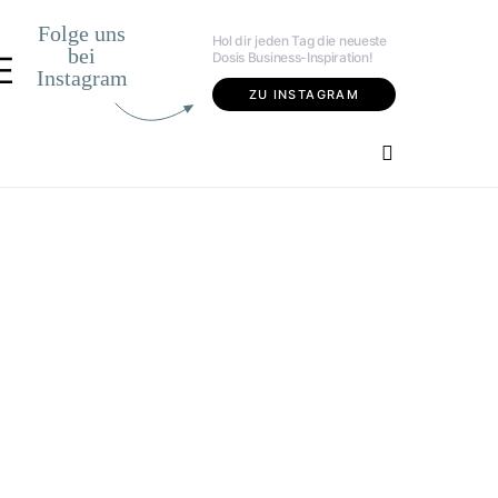
Folge uns
Hol dir jeden Tag die neueste
bei
Dosis Business-Inspiration!
E
Instagram
ZU INSTAGRAM