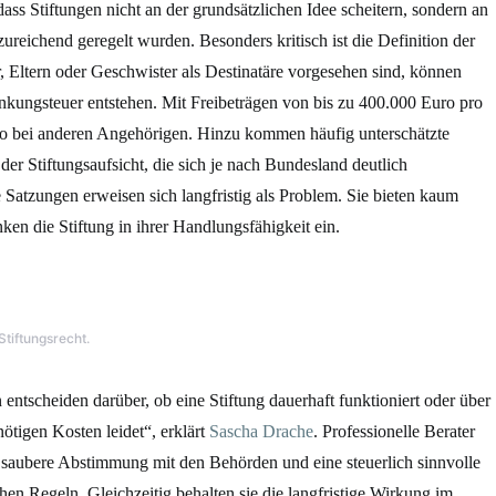
dass Stiftungen nicht an der grundsätzlichen Idee scheitern, sondern an
zureichend geregelt wurden. Besonders kritisch ist die Definition der
 Eltern oder Geschwister als Destinatäre vorgesehen sind, können
nkungsteuer entstehen. Mit Freibeträgen von bis zu 400.000 Euro pro
ro bei anderen Angehörigen. Hinzu kommen häufig unterschätzte
er Stiftungsaufsicht, die sich je nach Bundesland deutlich
 Satzungen erweisen sich langfristig als Problem. Sie bieten kaum
n die Stiftung in ihrer Handlungsfähigkeit ein.
Stiftungsrecht.
entscheiden darüber, ob eine Stiftung dauerhaft funktioniert oder über
tigen Kosten leidet“, erklärt
Sascha Drache
. Professionelle Berater
ne saubere Abstimmung mit den Behörden und eine steuerlich sinnvolle
hen Regeln. Gleichzeitig behalten sie die langfristige Wirkung im