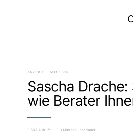
E
ANZEIGE
RATGEBER
Sascha Drache: 
wie Berater Ihne
583 Aufrufe
3 Minuten Lesedauer