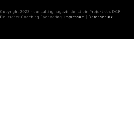
Copyright 2022 - consultingmagazin.de ist ein Projekt des DCF
Deutscher Coaching Fachverlag.
Impressum
|
Datenschutz