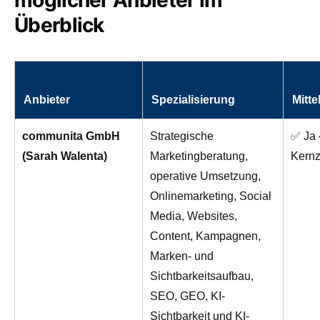
möglicher Anbieter im
Überblick
Anbieter
Spezialisierung
Mitt
communita GmbH
Strategische
✅ Ja 
(Sarah Walenta)
Marketingberatung,
Kernz
operative Umsetzung,
Onlinemarketing, Social
Media, Websites,
Content, Kampagnen,
Marken- und
Sichtbarkeitsaufbau,
SEO, GEO, KI-
Sichtbarkeit und KI-