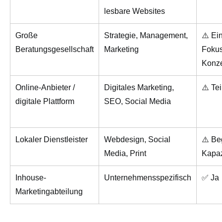
lesbare Websites
Große
Strategie, Management,
⚠️ Ei
Beratungsgesellschaft
Marketing
Fokus
Konz
Online-Anbieter /
Digitales Marketing,
⚠️ Te
digitale Plattform
SEO, Social Media
Lokaler Dienstleister
Webdesign, Social
⚠️ Be
Media, Print
Kapaz
Inhouse-
Unternehmensspezifisch
✅ Ja
Marketingabteilung