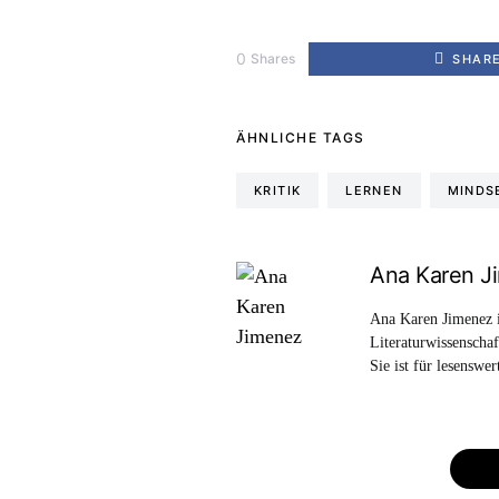
0
Shares
SHAR
ÄHNLICHE TAGS
KRITIK
LERNEN
MINDS
Ana Karen J
Ana Karen Jimenez i
Literaturwissenscha
Sie ist für lesenswe