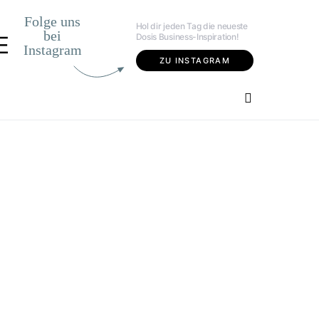
Folge uns
Hol dir jeden Tag die neueste
bei
Dosis Business-Inspiration!
E
Instagram
ZU INSTAGRAM