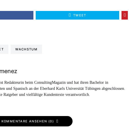
E
TWEET
ET
WACHSTUM
imenez
st Redakteurin beim ConsultingMagazin und hat ihren Bachelor in
ften und Spanisch an der Eberhard Karls Universität Tübingen abgeschlossen.
rte Ratgeber und vielfältige Kundentexte verantwortlich.
KOMMENTARE ANSEHEN (0)