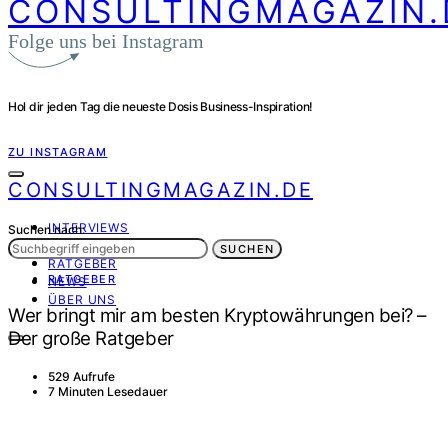
CONSULTINGMAGAZIN.
Folge uns bei Instagram
Hol dir jeden Tag die neueste Dosis Business-Inspiration!
ZU INSTAGRAM
CONSULTINGMAGAZIN.DE
INTERVIEWS
Suchen nach:
PORTRÄT
SUCHEN
RATGEBER
RATGEBER
NEWS
ÜBER UNS
Wer bringt mir am besten Kryptowährungen bei? –
Der große Ratgeber
529 Aufrufe
7 Minuten Lesedauer