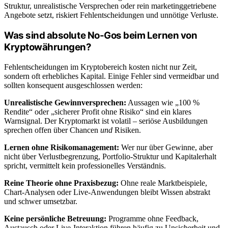
Struktur, unrealistische Versprechen oder rein marketinggetriebene
Angebote setzt, riskiert Fehlentscheidungen und unnötige Verluste.
Was sind absolute No-Gos beim Lernen von
Kryptowährungen?
Fehlentscheidungen im Kryptobereich kosten nicht nur Zeit,
sondern oft erhebliches Kapital. Einige Fehler sind vermeidbar und
sollten konsequent ausgeschlossen werden:
Unrealistische Gewinnversprechen:
Aussagen wie „100 %
Rendite“ oder „sicherer Profit ohne Risiko“ sind ein klares
Warnsignal. Der Kryptomarkt ist volatil – seriöse Ausbildungen
sprechen offen über Chancen
und
Risiken.
Lernen ohne Risikomanagement:
Wer nur über Gewinne, aber
nicht über Verlustbegrenzung, Portfolio-Struktur und Kapitalerhalt
spricht, vermittelt kein professionelles Verständnis.
Reine Theorie ohne Praxisbezug:
Ohne reale Marktbeispiele,
Chart-Analysen oder Live-Anwendungen bleibt Wissen abstrakt
und schwer umsetzbar.
Keine persönliche Betreuung:
Programme ohne Feedback,
Austausch oder Live-Interaktion führen häufig zu Unsicherheit und