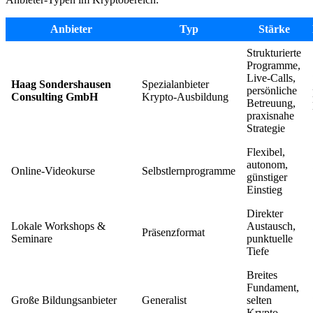
Anbieter
Typ
Stärke
Strukturierte
Programme,
Live-Calls,
Haag Sondershausen
Spezialanbieter
persönliche
Consulting GmbH
Krypto-Ausbildung
Betreuung,
praxisnahe
Strategie
Flexibel,
autonom,
Online-Videokurse
Selbstlernprogramme
günstiger
Einstieg
Direkter
Lokale Workshops &
Austausch,
Präsenzformat
Seminare
punktuelle
Tiefe
Breites
Fundament,
Große Bildungsanbieter
Generalist
selten
Krypto-