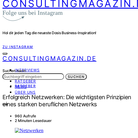
CONSULTINGMAGAZIN.
Folge uns bei Instagram
Hol dir jeden Tag die neueste Dosis Business-Inspiration!
ZU INSTAGRAM
CONSULTINGMAGAZIN.DE
INTERVIEWS
Suchen nach:
PORTRÄT
SUCHEN
RATGEBER
RATGEBER
NEWS
ÜBER UNS
Erfolgreich Netzwerken: Die wichtigsten Prinzipien
eines starken beruflichen Netzwerks
960 Aufrufe
2 Minuten Lesedauer