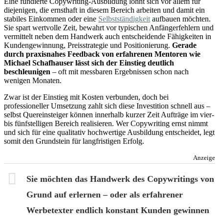
Eine fundierte Copywriting-Ausbildung lohnt sich vor allem für
diejenigen, die ernsthaft in diesem Bereich arbeiten und damit ein
stabiles Einkommen oder eine
Selbstständigkeit
aufbauen möchten.
Sie spart wertvolle Zeit, bewahrt vor typischen Anfängerfehlern und
vermittelt neben dem Handwerk auch entscheidende Fähigkeiten in
Kundengewinnung, Preisstrategie und Positionierung.
Gerade
durch praxisnahes Feedback von erfahrenen Mentoren wie
Michael Schafhauser lässt sich der Einstieg deutlich
beschleunigen
– oft mit messbaren Ergebnissen schon nach
wenigen Monaten.
Zwar ist der Einstieg mit Kosten verbunden, doch bei
professioneller Umsetzung zahlt sich diese Investition schnell aus –
selbst Quereinsteiger können innerhalb kurzer Zeit Aufträge im vier-
bis fünfstelligen Bereich realisieren. Wer Copywriting ernst nimmt
und sich für eine qualitativ hochwertige Ausbildung entscheidet, legt
somit den Grundstein für langfristigen Erfolg.
Anzeige
Sie möchten das Handwerk des Copywritings von
Grund auf erlernen – oder als erfahrener
Werbetexter endlich konstant Kunden gewinnen