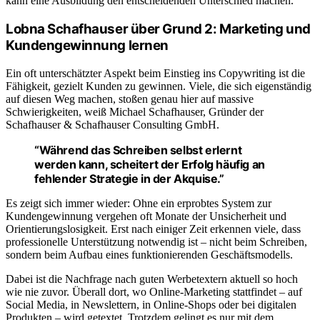
kann eine Ausbildung den entscheidenden Unterschied machen.
Lobna Schafhauser über Grund 2: Marketing und
Kundengewinnung lernen
Ein oft unterschätzter Aspekt beim Einstieg ins Copywriting ist die
Fähigkeit, gezielt Kunden zu gewinnen. Viele, die sich eigenständig
auf diesen Weg machen, stoßen genau hier auf massive
Schwierigkeiten, weiß Michael Schafhauser, Gründer der
Schafhauser & Schafhauser Consulting GmbH.
“Während das Schreiben selbst erlernt
werden kann, scheitert der Erfolg häufig an
fehlender Strategie in der Akquise.”
Es zeigt sich immer wieder: Ohne ein erprobtes System zur
Kundengewinnung vergehen oft Monate der Unsicherheit und
Orientierungslosigkeit. Erst nach einiger Zeit erkennen viele, dass
professionelle Unterstützung notwendig ist – nicht beim Schreiben,
sondern beim Aufbau eines funktionierenden Geschäftsmodells.
Dabei ist die Nachfrage nach guten Werbetextern aktuell so hoch
wie nie zuvor. Überall dort, wo Online-Marketing stattfindet – auf
Social Media, in Newslettern, in Online-Shops oder bei digitalen
Produkten – wird getextet. Trotzdem gelingt es nur mit dem