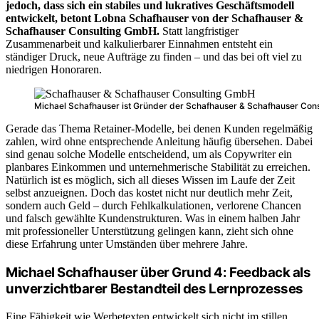
jedoch, dass sich ein stabiles und lukratives Geschäftsmodell
entwickelt, betont Lobna Schafhauser von der Schafhauser &
Schafhauser Consulting GmbH.
Statt langfristiger
Zusammenarbeit und kalkulierbarer Einnahmen entsteht ein
ständiger Druck, neue Aufträge zu finden – und das bei oft viel zu
niedrigen Honoraren.
Michael Schafhauser ist Gründer der Schafhauser & Schafhauser Consul
Gerade das Thema Retainer-Modelle, bei denen Kunden regelmäßig
zahlen, wird ohne entsprechende Anleitung häufig übersehen. Dabei
sind genau solche Modelle entscheidend, um als Copywriter ein
planbares Einkommen und unternehmerische Stabilität zu erreichen.
Natürlich ist es möglich, sich all dieses Wissen im Laufe der Zeit
selbst anzueignen. Doch das kostet nicht nur deutlich mehr Zeit,
sondern auch Geld – durch Fehlkalkulationen, verlorene Chancen
und falsch gewählte Kundenstrukturen. Was in einem halben Jahr
mit professioneller Unterstützung gelingen kann, zieht sich ohne
diese Erfahrung unter Umständen über mehrere Jahre.
Michael Schafhauser über Grund 4: Feedback als
unverzichtbarer Bestandteil des Lernprozesses
Eine Fähigkeit wie Werbetexten entwickelt sich nicht im stillen