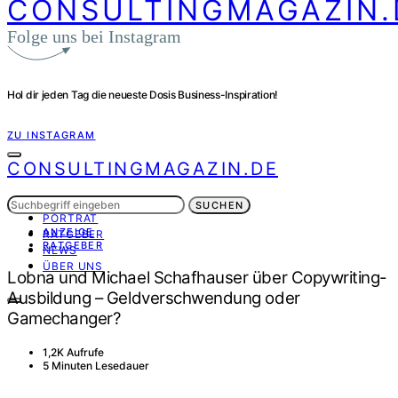
CONSULTINGMAGAZIN.
Folge uns bei Instagram
Hol dir jeden Tag die neueste Dosis Business-Inspiration!
ZU INSTAGRAM
CONSULTINGMAGAZIN.DE
Suchen
INTERVIEWS
SUCHEN
nach:
PORTRÄT
ANZEIGE
RATGEBER
RATGEBER
NEWS
ÜBER UNS
Lobna und Michael Schafhauser über Copywriting-
Ausbildung – Geldverschwendung oder
Gamechanger?
1,2K Aufrufe
5 Minuten Lesedauer