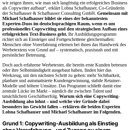
wir zeigen ihnen,
wie man sich langfristig ein erfolgreiches Business
als Copywriter aufbaut
“, erklärt Lobna Schafhauser, Co-Gründerin
der Schafhauser & Schafhauser Consulting GmbH.
Gemeinsam mit
Michael Schafhauser bildet sie eines der bekanntesten
Experten-Duos im deutschsprachigen Raum, wenn es um
professionelles Copywriting und den strategischen Aufbau eines
erfolgreichen Text-Business geht.
Ihr Ausbildungsprogramm
richtet sich an Einsteiger und Fortgeschrittene gleichermaßen:
Menschen ohne Vorerfahrung erlernen bei ihnen das Handwerk des
Werbetextens von Grund auf – systematisch, praxisnah und mit
persönlicher Betreuung.
Doch auch erfahrene Werbetexter, die bereits erste Kunden betreuen
oder ihre Selbstständigkeit ausgebaut haben, finden hier das
Werkzeug, um den nächsten Schritt zu gehen: mehr Sichtbarkeit,
planbare und
automatisierte
Kundengewinnung, stabile Retainer-
Modelle und höhere Umsätze. Das Programm schließt damit eine
zentrale Lücke im Markt – nämlich die zwischen Talent und
tatsächlichem Geschäftserfolg.
Warum sich eine Copywriting-
Ausbildung also lohnt – und welche vier Gründe dabei
besonders ins Gewicht fallen – erklären die beiden Experten
Lobna Schafhauser und Michael Schafhauser im Folgenden.
Grund 1: Copywriting-Ausbildung als Einstieg