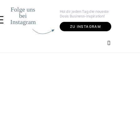
Folge uns
Hol dir jeden Tag die neueste
bei
Dosis Business-Inspiration!
E
Instagram
ZU INSTAGRAM