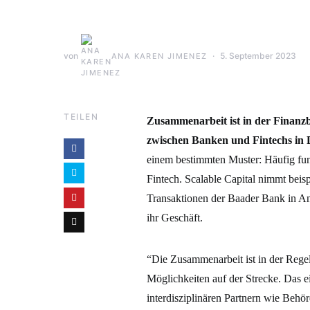
von
5. September 2023
ANA KAREN JIMENEZ
TEILEN
Zusammenarbeit ist in der Finanz
zwischen Banken und Fintechs in De
einem bestimmten Muster: Häufig fungi
Fintech. Scalable Capital nimmt bei
Transaktionen der Baader Bank in An
ihr Geschäft.
“Die Zusammenarbeit ist in der Regel
Möglichkeiten auf der Strecke. Das ei
interdisziplinären Partnern wie Beh