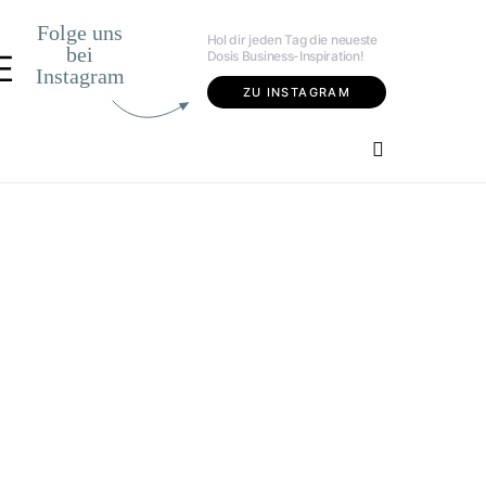
Folge uns
Hol dir jeden Tag die neueste
bei
Dosis Business-Inspiration!
E
Instagram
ZU INSTAGRAM