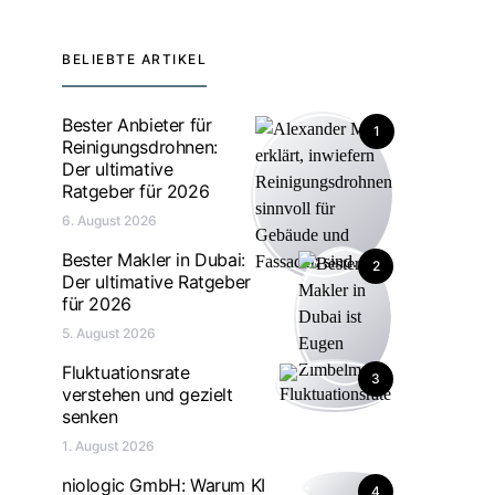
BELIEBTE ARTIKEL
Bester Anbieter für
1
Reinigungsdrohnen:
Der ultimative
Ratgeber für 2026
6. August 2026
Bester Makler in Dubai:
2
Der ultimative Ratgeber
für 2026
5. August 2026
Fluktuationsrate
3
verstehen und gezielt
senken
1. August 2026
niologic GmbH: Warum KI
4