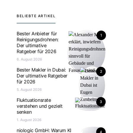
BELIEBTE ARTIKEL
Bester Anbieter für
1
Reinigungsdrohnen:
Der ultimative
Ratgeber für 2026
6. August 2026
Bester Makler in Dubai:
2
Der ultimative Ratgeber
für 2026
5. August 2026
Fluktuationsrate
3
verstehen und gezielt
senken
1. August 2026
niologic GmbH: Warum KI
4