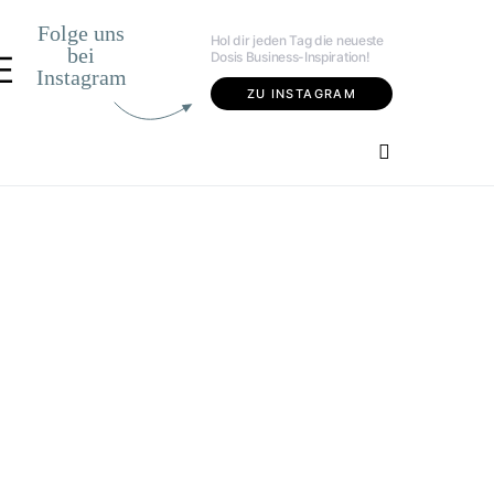
Folge uns
Hol dir jeden Tag die neueste
bei
Dosis Business-Inspiration!
E
Instagram
ZU INSTAGRAM