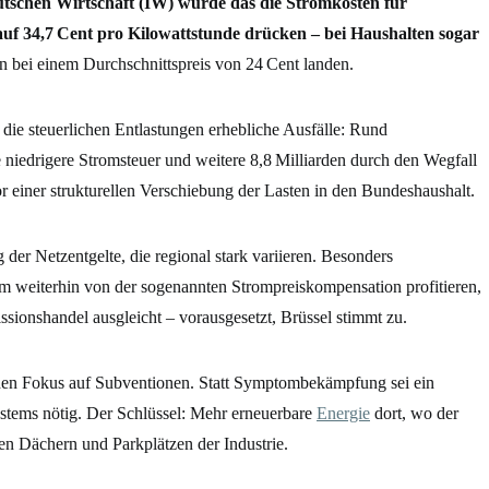
utschen Wirtschaft (IW) würde das die Stromkosten für
auf 34,7 Cent pro Kilowattstunde drücken – bei Haushalten sogar
n bei einem Durchschnittspreis von 24 Cent landen.
 die steuerlichen Entlastungen erhebliche Ausfälle: Rund
e niedrigere Stromsteuer und weitere 8,8 Milliarden durch den Wegfall
 einer strukturellen Verschiebung der Lasten in den Bundeshaushalt.
er Netzentgelte, die regional stark variieren. Besonders
em weiterhin von der sogenannten Strompreiskompensation profitieren,
ionshandel ausgleicht – vorausgesetzt, Brüssel stimmt zu.
t den Fokus auf Subventionen. Statt Symptombekämpfung sei ein
stems nötig. Der Schlüssel: Mehr erneuerbare
Energie
dort, wo der
den Dächern und Parkplätzen der Industrie.