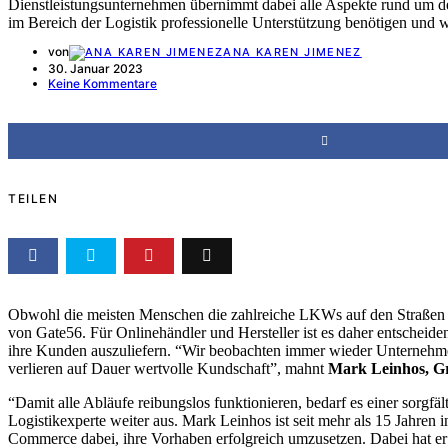
Dienstleistungsunternehmen übernimmt dabei alle Aspekte rund um d
im Bereich der Logistik professionelle Unterstützung benötigen und we
von
ANA KAREN JIMENEZ
30. Januar 2023
Keine Kommentare
TEILEN
Obwohl die meisten Menschen die zahlreiche LKWs auf den Straßen k
von Gate56. Für Onlinehändler und Hersteller ist es daher entscheide
ihre Kunden auszuliefern. “Wir beobachten immer wieder Unternehmen,
verlieren auf Dauer wertvolle Kundschaft”, mahnt
Mark Leinhos, G
“Damit alle Abläufe reibungslos funktionieren, bedarf es einer sorgf
Logistikexperte weiter aus. Mark Leinhos ist seit mehr als 15 Jahren i
Commerce dabei, ihre Vorhaben erfolgreich umzusetzen. Dabei hat er