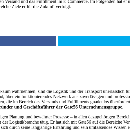
en Versand und das Fulfillment im E-Commerce. Im Folgenden hat er 
lche Ziele er für die Zukunft verfolgt.
aum wahrnehmen, sind die Logistik und der Transport unerlässlich fü
nd, über ein funktionierendes Netzwerk aus zuverlässigen und professi
 die im Bereich des Versands und Fulfillments gnadenlos überfordert s
ründer und Geschäftsführer der Gate56 Unternehmensgruppe
.
ältigen Planung und bewährter Prozesse – in allen dazugehörigen Bereic
n der Logistikbranche tätig. Er hat sich mit Gate56 auf die Bereiche Ve
 sich durch seine langjährige Erfahrung und sein umfassendes Wissen 