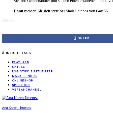
Sie sind Onlinehändler und suchen einen erfahrenen und zuve
Dann melden Sie sich jetzt bei
Mark Leinhos von Gate56
Anzeige
SHARE
ÄHNLICHE TAGS
FEATURED
GATE56
LOGISTIKDIENSTLEISTER
MARK LEINHOS
ONLINESHOP
SPEDITION
VERSANDHANDEL
Ana Karen Jimenez