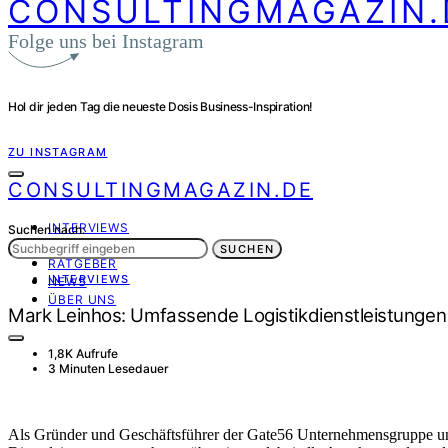
CONSULTINGMAGAZIN.
Folge uns bei Instagram
Hol dir jeden Tag die neueste Dosis Business-Inspiration!
ZU INSTAGRAM
CONSULTINGMAGAZIN.DE
INTERVIEWS
Suchen nach:
PORTRÄT
SUCHEN
RATGEBER
INTERVIEWS
NEWS
ÜBER UNS
Mark Leinhos: Umfassende Logistikdienstleistungen 
1,8K Aufrufe
3 Minuten Lesedauer
Als Gründer und Geschäftsführer der Gate56 Unternehmensgruppe unt