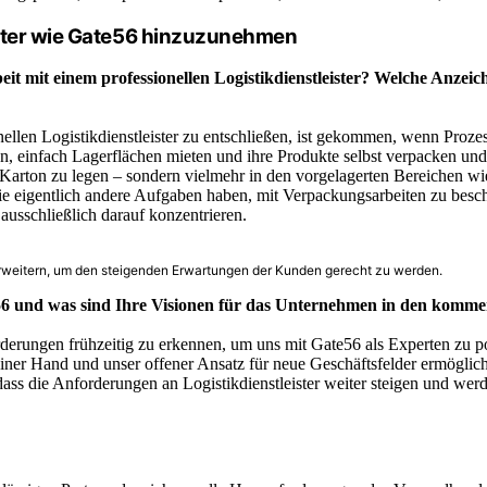
ister wie Gate56 hinzuzunehmen
mit einem professionellen Logistikdienstleister? Welche Anzeiche
len Logistikdienstleister zu entschließen, ist gekommen, wenn Prozesse 
einfach Lagerflächen mieten und ihre Produkte selbst verpacken und v
rton zu legen – sondern vielmehr in den vorgelagerten Bereichen wie 
die eigentlich andere Aufgaben haben, mit Verpackungsarbeiten zu besc
ausschließlich darauf konzentrieren.
rweitern, um den steigenden Erwartungen der Kunden gerecht zu werden.
e56 und was sind Ihre Visionen für das Unternehmen in den komm
rderungen frühzeitig zu erkennen, um uns mit Gate56 als Experten zu 
einer Hand und unser offener Ansatz für neue Geschäftsfelder ermöglich
 dass die Anforderungen an Logistikdienstleister weiter steigen und we